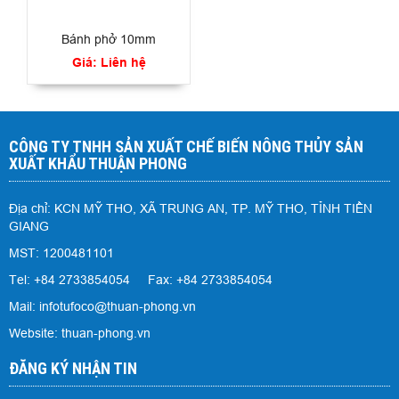
Bánh phở 10mm
Giá: Liên hệ
CÔNG TY TNHH SẢN XUẤT CHẾ BIẾN NÔNG THỦY SẢN
XUẤT KHẨU THUẬN PHONG
Địa chỉ: KCN MỸ THO, XÃ TRUNG AN, TP. MỸ THO, TỈNH TIỀN
GIANG
MST: 1200481101
Tel: +84 2733854054 Fax: +84 2733854054
Mail: infotufoco@thuan-phong.vn
Website: thuan-phong.vn
ĐĂNG KÝ NHẬN TIN