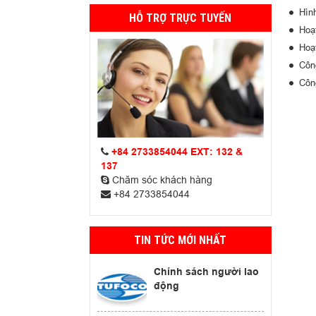
Hìn
HỖ TRỢ TRỰC TUYẾN
Hoạ
Hoạ
Công
Công
+84 2733854044 EXT: 132 &
137
Chăm sóc khách hàng
+84 2733854044
TIN TỨC MỚI NHẤT
Chính sách người lao
động