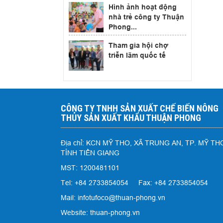
Hình ảnh hoạt động
nhà trẻ công ty Thuận
Phong...
Tham gia hội chợ
triễn lãm quốc tế
CÔNG TY TNHH SẢN XUẤT CHẾ BIẾN NÔNG
THỦY SẢN XUẤT KHẨU THUẬN PHONG
Địa chỉ: KCN MỸ THO, XÃ TRUNG AN, TP. MỸ TH
TỈNH TIỀN GIANG
MST: 1200481101
Tel: +84 2733854054 Fax: +84 2733854054
Mail: infotufoco@thuan-phong.vn
Website: thuan-phong.vn