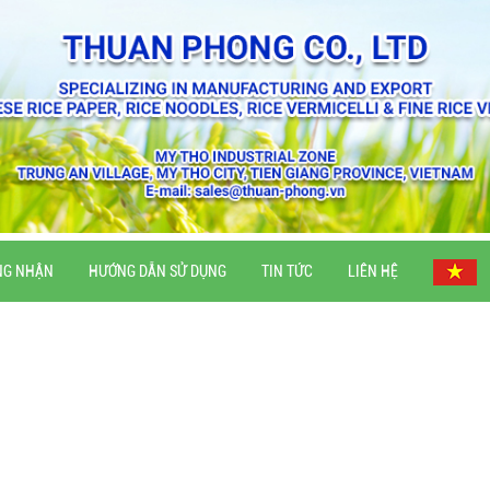
NG NHẬN
HƯỚNG DẪN SỬ DỤNG
TIN TỨC
LIÊN HỆ