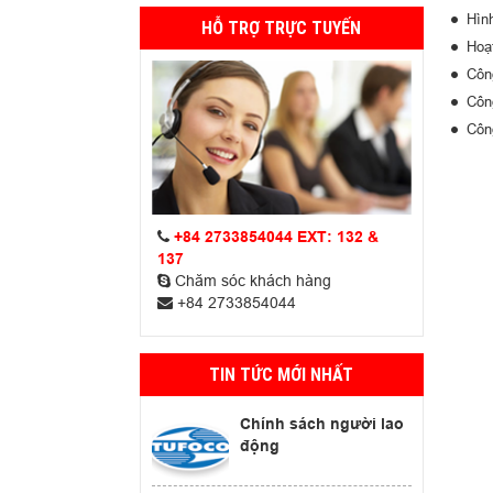
Hìn
HỖ TRỢ TRỰC TUYẾN
Hoạ
Công
Công
Công
+84 2733854044 EXT: 132 &
137
Chăm sóc khách hàng
+84 2733854044
TIN TỨC MỚI NHẤT
Chính sách người lao
động