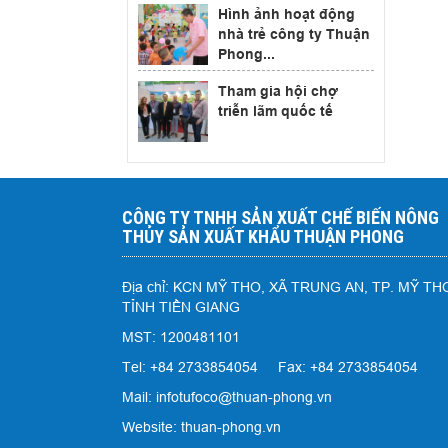
Hình ảnh hoạt động
nhà trẻ công ty Thuận
Phong...
Tham gia hội chợ
triễn lãm quốc tế
CÔNG TY TNHH SẢN XUẤT CHẾ BIẾN NÔNG
THỦY SẢN XUẤT KHẨU THUẬN PHONG
Địa chỉ: KCN MỸ THO, XÃ TRUNG AN, TP. MỸ TH
TỈNH TIỀN GIANG
MST: 1200481101
Tel: +84 2733854054 Fax: +84 2733854054
Mail: infotufoco@thuan-phong.vn
Website: thuan-phong.vn