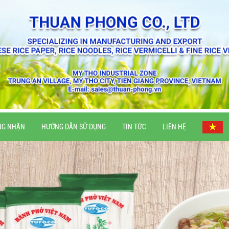
NG NHẬN
HƯỚNG DẪN SỬ DỤNG
TIN TỨC
LIÊN HỆ