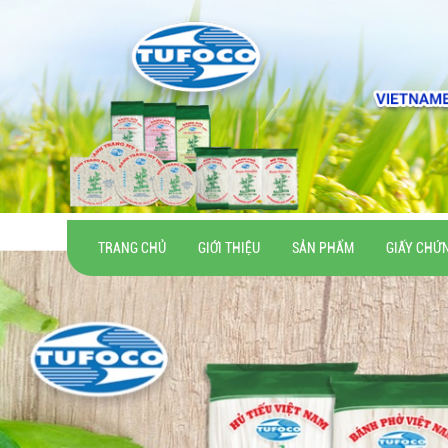
TRANG CHỦ
GIỚI THIỆU
SẢN PHẨM
GIẤY CHỨ